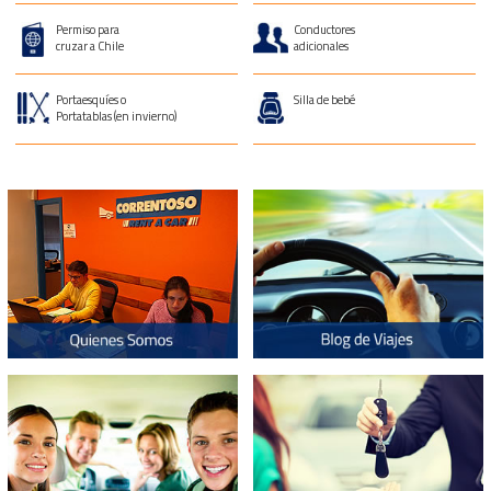
Permiso para
Conductores
cruzar a Chile
adicionales
Portaesquíes o
Silla de bebé
Portatablas (en invierno)